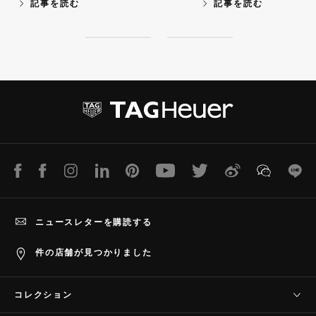
記事を読む
記事を読む
グ・ホイヤーが贈る新しいポッドキャストシ
リーズ「A Matter of Time」をどうぞお楽し
みください。
S
S
l
l
i
i
d
d
e
e
1
2
LINE
Facebook
Instagram
LinkedIn
Pinterest
Youtube
Twitter
Weibo
WeChat
Lin
ニュースレターを購読する
件の店舗が見つかりました
コレクション