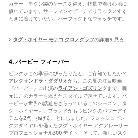
カラー。チタン製のケースを備え、軽量で着け心地に
優れています。サーフィンやビーチでリラックスする
ときに着けていたい、パーフェクトなウォッチです。
タグ・ホイヤー モナコ クロノグラフ
>
の詳細を見る
4. バービー フィーバー
ピンクがこの季節にぴったりだと、ご存知でしたか？
アレクサンドラ・ダダリオ
から、この夏の注目映画
ライアン・ゴズリン
『バービー』
に出演の
グまで、腕
元にこのカラーを添えたスタイルで魅せています。バ
ービーが世界の話題をさらっているこのシーズン、タ
グ・ホイヤーも、ブランドがもつピンクのパワーアイ
テムを2点、掲げることにしました。フレッシュピン
クのダイヤルを備えたタグ・ホイヤー アクアレーサー
プロフェッショナル300 デイト、そして、新しいスタ