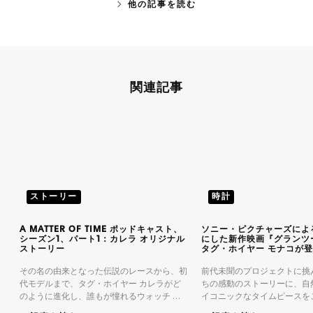
他の記事を読む
関連記事
ストーリー
時計
A MATTER OF TIME ポッドキャスト、
ソニー・ピクチャーズによ
シーズン1、パート1：カレラ オリジナル
にした新作映画『グランツ
ストーリー
タグ・ホイヤー モナコが
その名の由来となった伝説のレースから、初
前代未聞のプロジェクトに挑
代モデルまで、タグ・ホイヤー カレラがど
ちの感動のストーリーに、自
のように進化し、誰もが憧れるウォッチ コ
イコニックなタイムピースを
レクションにまでなったかを紐解きます。タ