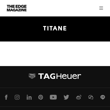
The
Edge
Magazine
TITANE
RECENT ARTICLES
Facebook
Instagram
LinkedIn
Pinterest
Youtube
Twitter
Weibo
WeChat
Lin