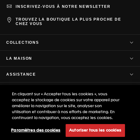
INSCRIVEZ-VOUS À NOTRE NEWSLETTER
TROUVEZ LA BOUTIQUE LA PLUS PROCHE DE
CHEZ VOUS
COLLECTIONS
TAG Heuer Carrera
LA MAISON
TAG Heuer Autavia
Notre société
TAG Heuer Aquaracer
ASSISTANCE
Notre histoire
TAG Heuer Formula 1
Contactez-nous
Savoir-Faire
CONFIDENTIALITÉ ET CONDITIONS
TAG Heuer Monaco
En cliquant sur « Accepter tous les cookies », vous
FAQ
Espace presse
TAG Heuer Link
acceptez le stockage de cookies sur votre appareil pour
Conditions générales
Service client
améliorer la navigation sur le site, analyser son
Chronométrage professionnel
© TAG Heuer une division de LVMH Swiss
TAG Heuer Connected
Politique de confidentialité
utilisation et contribuer à nos efforts de marketing. En
Garantie
Manufactures SA - 2026
Carrière
continuant la navigation, vous acceptez les cookies.
TAG Heuer Eyewear
Conditions d'utilisation
Guide des tailles
Plan du site
Politique en matière de droits humains
Paramètres des cookies
Autoriser tous les cookies
Boutique: nos actions
Politique en matière de chaîne d'approvisionnement