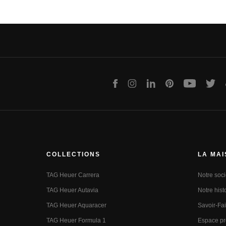
Facebook
Instagram
LinkedIn
Pinterest
Youtube
Twit
COLLECTIONS
LA MA
TAG Heuer Carrera
Notre soci
TAG Heuer Autavia
Notre hist
TAG Heuer Aquaracer
Savoir-Fai
TAG Heuer Formula 1
Espace p