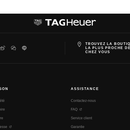
TROUVEZ LA BOUTI
ter
Weibo
WeChat
Line
LA PLUS PROCHE D
CHEZ VOUS
ISON
ASSISTANCE
été
Contactez-nous
oire
FAQ
re
Service client
resse
Garantie