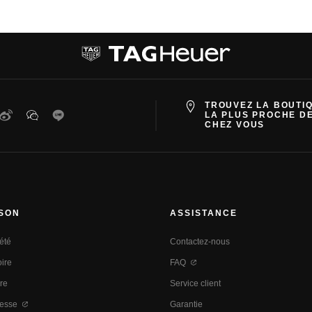
TROUVEZ LA BOUTI
ter
Weibo
WeChat
Line
LA PLUS PROCHE D
CHEZ VOUS
ISON
ASSISTANCE
été
Contactez-nous
oire
FAQ
re
Service client
resse
Garantie