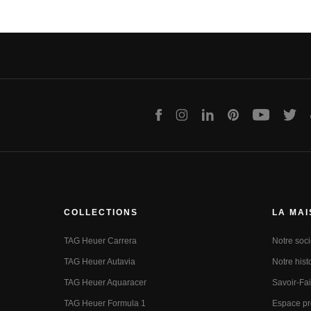
Facebook
Instagram
LinkedIn
Pinterest
Youtube
Twit
COLLECTIONS
LA MA
TAG Heuer Carrera
Notre soci
TAG Heuer Autavia
Notre hist
TAG Heuer Aquaracer
Savoir-Fai
TAG Heuer Formula 1
Espace p