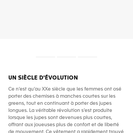
S
S
S
l
l
l
i
i
i
d
d
d
UN SIÈCLE D'ÉVOLUTION
e
e
e
1
2
3
Ce n’est qu’au XXe siècle que les femmes ont osé
porter des chemises à manches courtes sur les
greens, tout en continuant à porter des jupes
longues. La véritable révolution s’est produite
lorsque les jupes sont devenues plus courtes,
offrant aux joueuses plus de confort et de liberté
de mouvement. Ce vêtement a rapidement trouvé