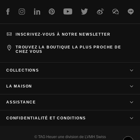
Facebook
Instagram
LinkedIn
Pinterest
Youtube
Twitter
Weibo
WeChat
Lin
INSCRIVEZ-VOUS À NOTRE NEWSLETTER
TROUVEZ LA BOUTIQUE LA PLUS PROCHE DE
CHEZ VOUS
COLLECTIONS
TAG Heuer Carrera
LA MAISON
TAG Heuer Autavia
Notre société
TAG Heuer Aquaracer
ASSISTANCE
Notre histoire
TAG Heuer Formula 1
Contactez-nous
Savoir-Faire
CONFIDENTIALITÉ ET CONDITIONS
TAG Heuer Monaco
FAQ
Espace presse
TAG Heuer Link
Conditions générales
Service client
Chronométrage professionnel
© TAG Heuer une division de LVMH Swiss
TAG Heuer Connected
Politique de confidentialité