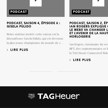
PODCAST
PODCAST
PODCAST, SAISON 4, ÉPISODE 6 :
PODCAST, SAISON 2, ÉP
GISELA PULIDO
IAN ROGERS EXPLIQUE
LE WEB3 VA CHANGER 
ET L'AVENIR DE LA HAU
Notre sixième invitée cette saison est la
HORLOGERIE
kitesurfeuse Gisela Pulido, qui est devenue
la plus jeune championne du monde de ce
Ian Rogers, visionnaire du we
sport à l'âge de dix ans, en 2004.
NFT, des cryptomonnaies et d
LIRE PLUS
la TAG Heuer Connected Watc
LIRE PLUS
S
S
l
l
i
i
d
d
e
e
1
2