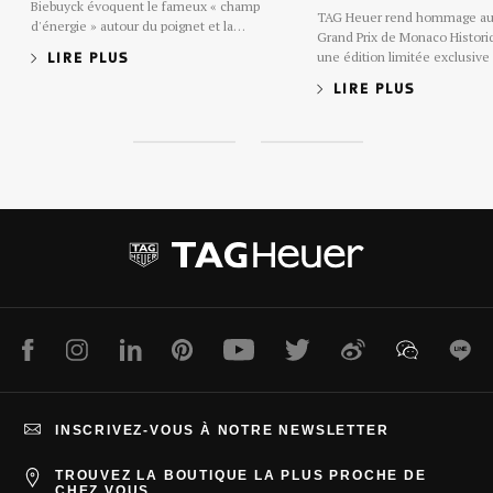
Biebuyck évoquent le fameux « champ
TAG Heuer rend hommage au 
d'énergie » autour du poignet et la
Grand Prix de Monaco Histori
redoutable phase de cristallisation
une édition limitée exclusive
LIRE PLUS
chronographe emblématique :
LIRE PLUS
Cadran Vert Calibre 02. Oui, 
pas, elle est bien verte.
S
S
l
l
i
i
d
d
e
e
1
2
Facebook
Instagram
LinkedIn
Pinterest
Youtube
Twitter
Weibo
WeChat
Lin
INSCRIVEZ-VOUS À NOTRE NEWSLETTER
TROUVEZ LA BOUTIQUE LA PLUS PROCHE DE
CHEZ VOUS