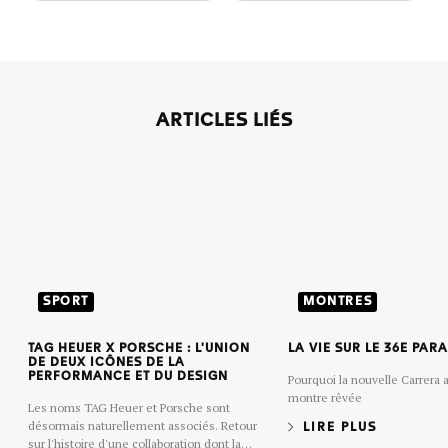
ARTICLES LIÉS
SPORT
MONTRES
TAG HEUER X PORSCHE : L'UNION
LA VIE SUR LE 36E PAR
DE DEUX ICÔNES DE LA
PERFORMANCE ET DU DESIGN
Pourquoi la nouvelle Carrera a
montre rêvée
Les noms TAG Heuer et Porsche sont
désormais naturellement associés. Retour
LIRE PLUS
sur l'histoire d'une collaboration dont la