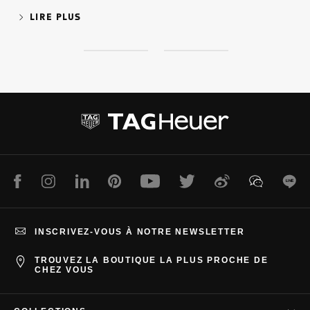
destinée était, sans aucun doute, de voir le
LIRE PLUS
jour.
S
S
l
l
i
i
d
d
e
e
1
2
Facebook
Instagram
LinkedIn
Pinterest
Youtube
Twitter
Weibo
WeChat
Lin
INSCRIVEZ-VOUS À NOTRE NEWSLETTER
TROUVEZ LA BOUTIQUE LA PLUS PROCHE DE
CHEZ VOUS