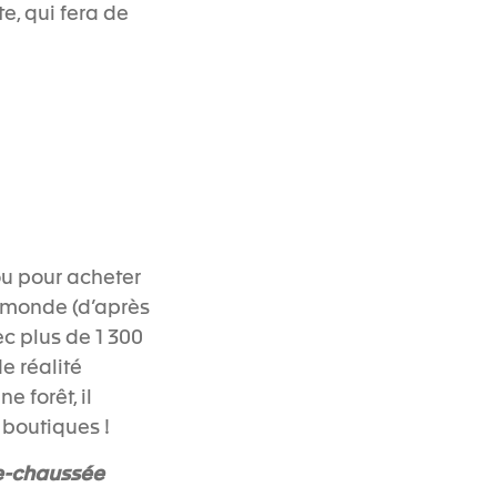
, qui fera de
ou pour acheter
 monde (d’après
ec plus de 1 300
e réalité
 forêt, il
 boutiques !
e-chaussée