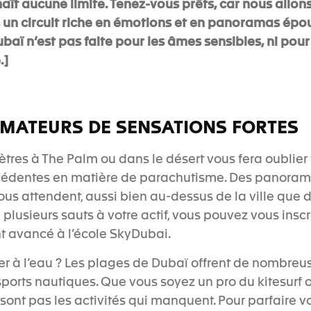
aît aucune limite. Tenez-vous prêts, car nous allon
un circuit riche en émotions et en panoramas épo
ubaï n’est pas faite pour les âmes sensibles, ni pour
.]
AMATEURS DE SENSATIONS FORTES
tres à The Palm ou dans le désert vous fera oublier
cédentes en matière de parachutisme. Des panora
us attendent, aussi bien au-dessus de la ville que da
 plusieurs sauts à votre actif, vous pouvez vous insc
 avancé à l’école SkyDubai.
er à l’eau ? Les plages de Dubaï offrent de nombreus
sports nautiques. Que vous soyez un pro du kitesurf
sont pas les activités qui manquent. Pour parfaire v