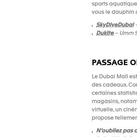
sports aquatique
vous le dauphin o
SkyDiveDubai
–
Dukite
– Umm S
PASSAGE O
Le Dubai Mall est
des cadeaux. Co
certaines statist
magasins, notamm
virtuelle, un cin
propose tellement
N’oubliez pas d