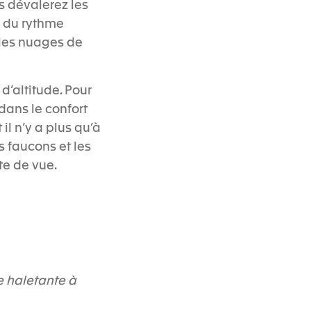
s dévalerez les
 du rythme
 les nuages de
 d’altitude. Pour
dans le confort
il n’y a plus qu’à
s faucons et les
te de vue.
e haletante à