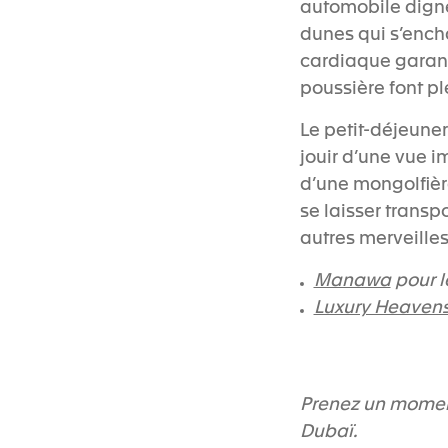
automobile digne 
dunes qui s’enc
cardiaque garanti
poussière font pl
Le petit-déjeuner 
jouir d’une vue i
d’une mongolfière
se laisser transp
autres merveilles
Manawa
pour 
Luxury Heaven
Prenez un moment
Dubaï.