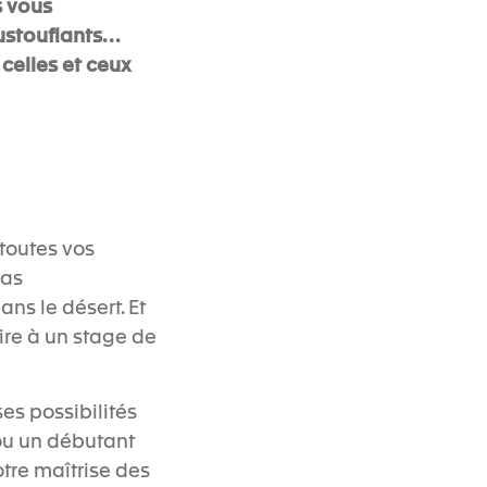
s vous
ustouflants…
 celles et ceux
 toutes vos
mas
ns le désert. Et
rire à un stage de
es possibilités
 ou un débutant
otre maîtrise des