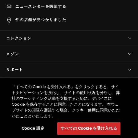
ニュースレターを購読する
件の店舗が見つかりました
コレクション
タグ・ホイヤー コネクテッド
メゾン
タグ・ホイヤー カレラ
当社について
タグ・ホイヤー フォーミュラ1
サポート
歴史
タグ・ホイヤー アクアレーサー
お問い合わせ
サヴォワールフェール
プライバシー＆規約
タグ・ホイヤー モナコ
「すべての Cookie を受け入れる」をクリックすると、サイ
よくあるご質問(FAQ)
プレスコーナー
トナビゲーションを強化し、サイトの使用状況を分析し、弊
タグ・ホイヤー オータヴィア
販売規約
カスタマーケア
社のマーケティング活動を支援するために、デバイスに
プロの計時
© TAG Heuer Brand of LVMH Swiss
タグ・ホイヤー リンク
Cookie を保存することに同意したことになります。 本ウェ
プライバシーポリシー
保証
Manufactures SA - 2026
ブサイトの閲覧を継続する場合、クッキー使用に同意いただ
採用情報
タグ・ホイヤー アイウェア
ウェブサイト利用規約
いたことといたします。
サイズ ガイド
サイトマップ
特定商取引法 / 古物営業法に基づく表示
返品
Cookie 設定
すべての Cookie を受け入れる
タグ・ホイヤーのサービス