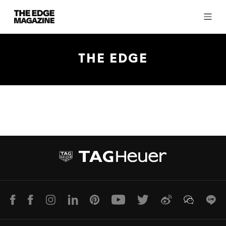
The
Edge
Magazine
THE EDGE
RECENT ARTICLES
LINE
Facebook
Instagram
LinkedIn
Pinterest
Youtube
Twitter
Weibo
WeChat
Lin