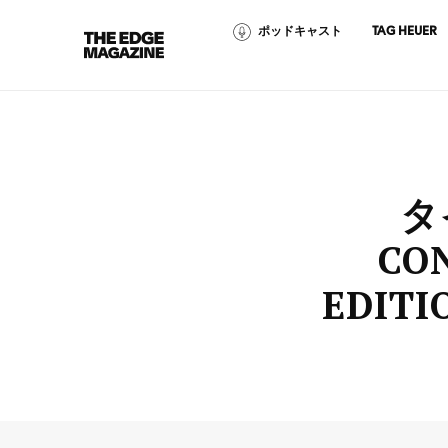
ポッドキャスト
TAG HEUER
The
Edge
Magazine
タ
CO
RECENT ARTICLES
EDIT