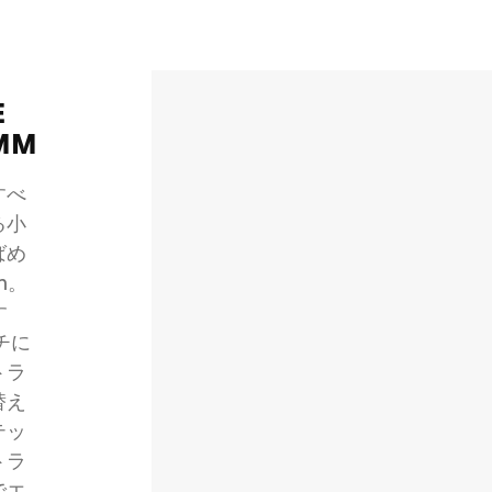
E
2MM
すべ
る小
ばめ
m。
す
チに
トラ
替え
テッ
トラ