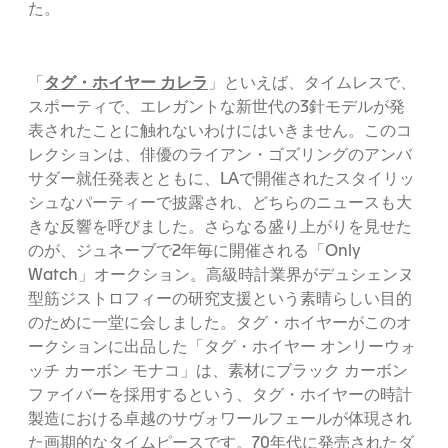
た。
タグ・ホイヤー カレラ
「
」といえば、タイムレスで、
スポーティで、エレガントな新世代の3針モデルが発
表されたことに触れないわけにはいきません。このコ
レクションは、俳優のライアン・ゴズリングのアンバ
サダー就任発表とともに、LAで開催されたスタイリッ
シュなパーティーで披露され、どちらのニュースも大
きな反響を呼びました。さらなる盛り上がりを見せた
のが、ジュネーブで2年毎に開催される「Only
Watch」オークション。高級時計業界がデュシェンヌ
型筋ジストロフィーの研究支援という素晴らしい目的
のために一堂に会しました。タグ・ホイヤーがこのオ
ークションに出品した「タグ・ホイヤー オンリーウォ
ッチ カーボン モナコ」は、素材にブラック カーボン
ファイバーを採用するという、タグ・ホイヤーの時計
製造における卓越のサヴォワールフェールが体現され
た画期的なタイムピースです。70年代に発売されたダ