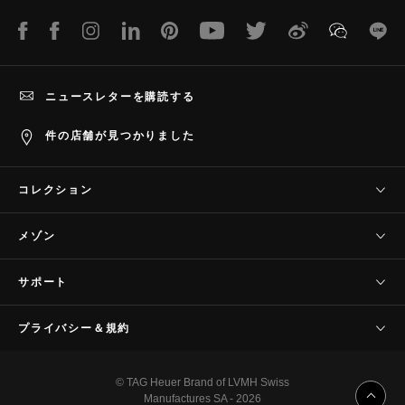
LINE
Facebook
Instagram
LinkedIn
Pinterest
Youtube
Twitter
Weibo
WeChat
Lin
ニュースレターを購読する
件の店舗が見つかりました
コレクション
タグ・ホイヤー コネクテッド
メゾン
タグ・ホイヤー カレラ
当社について
タグ・ホイヤー フォーミュラ1
サポート
歴史
タグ・ホイヤー アクアレーサー
お問い合わせ
サヴォワールフェール
プライバシー＆規約
タグ・ホイヤー モナコ
よくあるご質問(FAQ)
プレスコーナー
タグ・ホイヤー オータヴィア
販売規約
カスタマーケア
プロの計時
© TAG Heuer Brand of LVMH Swiss
タグ・ホイヤー リンク
プライバシーポリシー
保証
Manufactures SA - 2026
採用情報