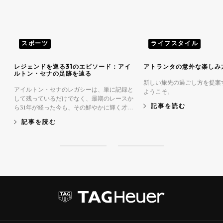
スポーツ
ライフスタイル
レジェンドを巡る31のエピソード：アイ
アトランタの意外な楽しみ
ルトン・セナの足跡を辿る
新しい旅先の過ごし方を提案
アイルトン・セナのレガシーは、単に記録と
ようこそ。
して残っているだけでなく、最期のレースか
ら31年が経った今も、その鮮やかに輝く才
記事を読む
能、誠実さ、たゆまぬ努力に心動かされた
記事を読む
人々の心の中に生き続けています。
S
S
l
l
i
i
d
d
e
e
1
2