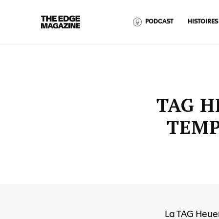
The
PODCAST
HISTOIRES
Edge
Magazine
TAG H
TEMP
RECENT ARTICLES
La TAG Heuer