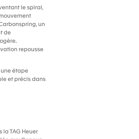
entant le spiral,
un mouvement
-Carbonspring, un
t de
ogère.
ovation repousse
e une étape
le et précis dans
s la TAG Heuer