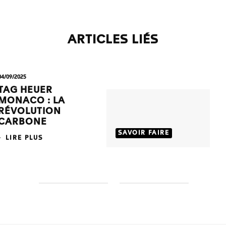
ARTICLES LIÉS
04/09/2025
TAG HEUER
MONACO : LA
RÉVOLUTION
CARBONE
SAVOIR FAIRE
LIRE PLUS
S
S
l
l
i
i
d
d
e
e