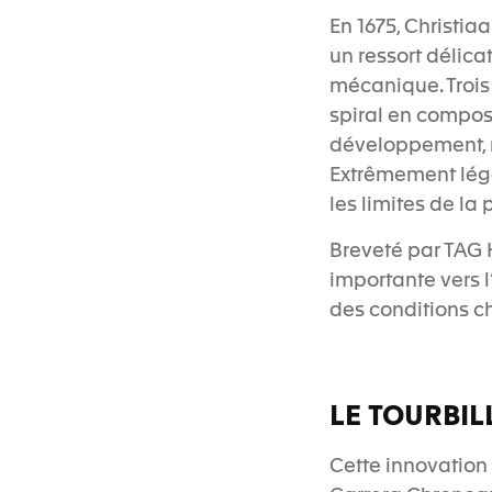
En 1675, Christia
un ressort délica
mécanique. Trois 
spiral en compos
développement, m
Extrêmement légè
les limites de l
Breveté par TAG 
importante vers l
des conditions 
LE TOURBI
Cette innovation