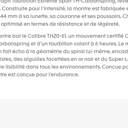
aph Tourbillon Extreme Sport TH-Carbonspring, rév
Construite pour l’intensité, la montre est fabriquée
e 44 mm à sa lunette, sa couronne et ses poussoirs. 
optimisé en termes de résistance et de légèreté.
ntre bat le Calibre TH20-61, un mouvement certifié
Carbonspring et d’un tourbillon volant à 6 heures. Le 
n fait écho à la géométrie du spiral lui-même, encad
stes, des aiguilles facettées en or noir et du Supe
e lisibilité dans tous les environnements. Conçue p
tre est conçue pour l’endurance.