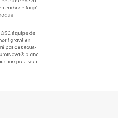
élée aux Geneva
 en carbone forgé,
Chaque
 COSC équipé de
motif gravé en
ré par des sous-
r-LumiNova® blanc
our une précision