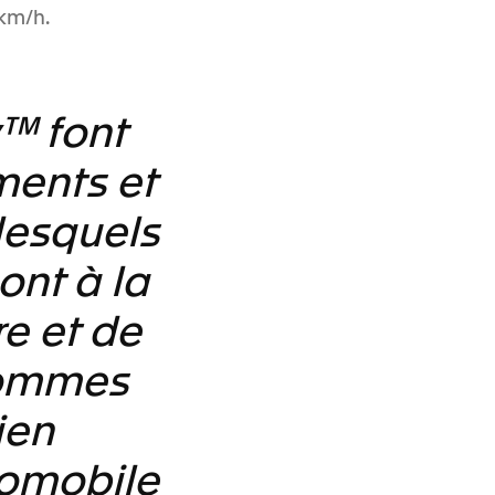
km/h.
y™ font
ents et
lesquels
ont à la
re et de
sommes
ien
tomobile