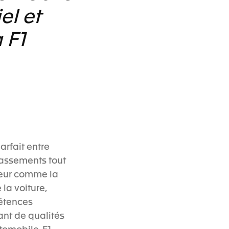
el et
 F1
arfait entre
passements tout
ieur comme la
la voiture,
pétences
ant de qualités