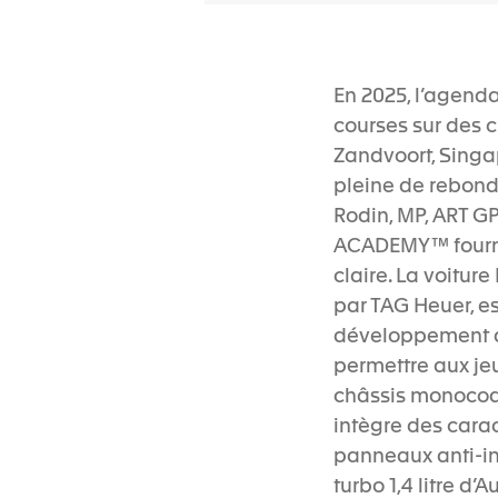
En 2025, l’agend
courses sur des 
Zandvoort, Singap
pleine de rebond
Rodin, MP, ART GP
ACADEMY™ fournit
claire. La voitur
par TAG Heuer, e
développement de
permettre aux je
châssis monocoqu
intègre des carac
panneaux anti-in
turbo 1,4 litre d