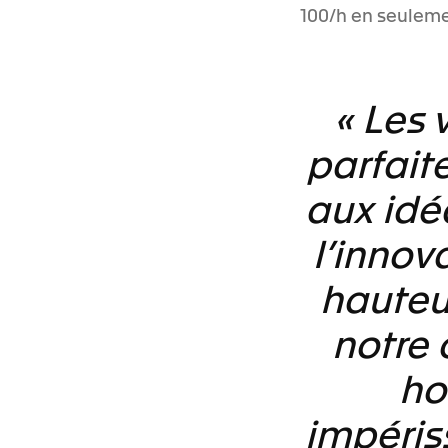
100/h en seuleme
« Les 
parfai
aux idé
l’innov
hauteur
notre
ho
impéris