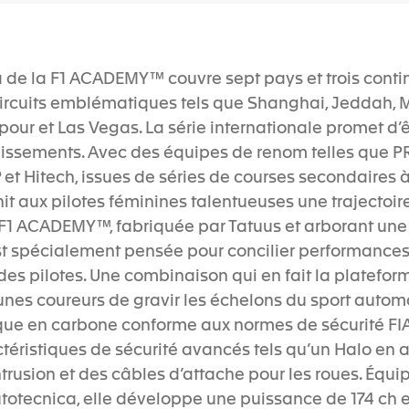
a de la F1 ACADEMY™ couvre sept pays et trois conti
circuits emblématiques tels que Shanghai, Jeddah, M
our et Las Vegas. La série internationale promet d’ê
issements. Avec des équipes de renom telles que 
 et Hitech, issues de séries de courses secondaires à 
 aux pilotes féminines talentueuses une trajectoir
e F1 ACADEMY™, fabriquée par Tatuus et arborant une
st spécialement pensée pour concilier performances,
s pilotes. Une combinaison qui en fait la platefor
unes coureurs de gravir les échelons du sport autom
e en carbone conforme aux normes de sécurité FIA 2
téristiques de sécurité avancés tels qu’un Halo en a
trusion et des câbles d’attache pour les roues. Équi
’Autotecnica, elle développe une puissance de 174 ch 