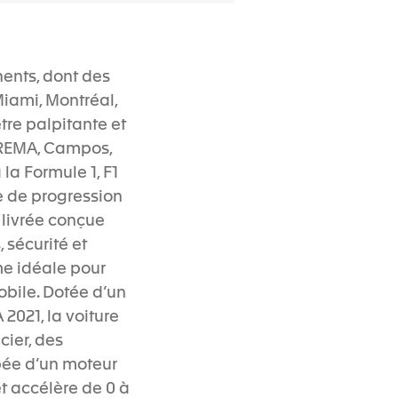
nents, dont des
iami, Montréal,
tre palpitante et
PREMA, Campos,
la Formule 1, F1
e de progression
 livrée conçue
 sécurité et
me idéale pour
obile. Dotée d’un
021, la voiture
cier, des
pée d’un moteur
et accélère de 0 à