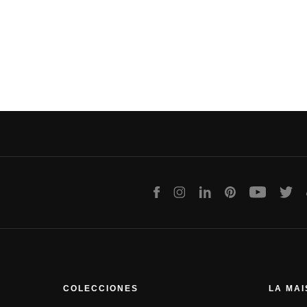
Facebook
Instagram
LinkedIn
Pinterest
Youtube
Twit
COLECCIONES
LA MA