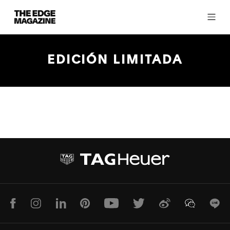
The
Edge
Magazine
EDICIÓN LIMITADA
RECENT ARTICLES
Facebook
Instagram
LinkedIn
Pinterest
Youtube
Twitter
Weibo
WeChat
Lin