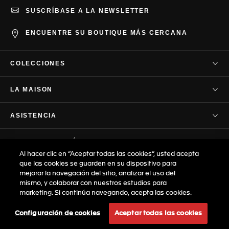
SUSCRÍBASE A LA NEWSLETTER
ENCUENTRE SU BOUTIQUE MÁS CERCANA
COLECCIONES
TAG Heuer Carrera
LA MAISON
TAG Heuer Autavia
Nuestra empresa
TAG Heuer Aquaracer
ASISTENCIA
Nuestra historia
TAG Heuer Formula 1
Contacto
Savoir-Faire
PRIVACIDAD Y TÉRMINOS
TAG Heuer Monaco
Preguntas frecuentes
Sala de prensa
Al hacer clic en “Aceptar todas las cookies”, usted acepta
TAG Heuer Link
Términos y condiciones
Atención al cliente
que las cookies se guarden en su dispositivo para
Cronometraje profesional
© TAG Heuer marca suiza de LVMH
TAG Heuer Connected
mejorar la navegación del sitio, analizar el uso del
Política de privacidad
Garantia
Manufactures SA - 2026
mismo, y colaborar con nuestros estudios para
Oportunidades laborales
TAG Heuer Eyewear
Términos de uso
marketing. Si continúa navegando, acepta las cookies.
Guía de tallas
Mapa del sitio
Aviso legal
Boutique: nuestras acciones
Configuración de cookies
Aceptar todas las cookies