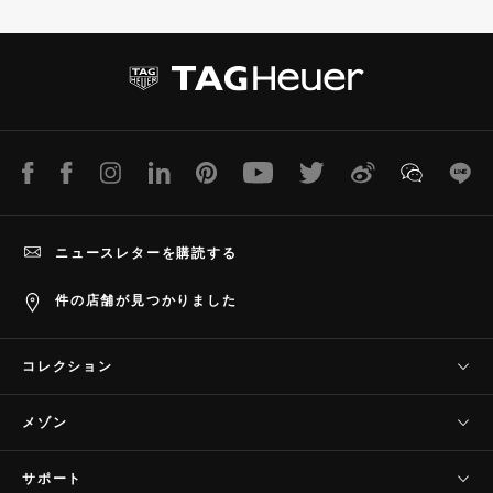
i
i
d
d
e
e
1
2
LINE
Facebook
Instagram
LinkedIn
Pinterest
Youtube
Twitter
Weibo
WeChat
Lin
ニュースレターを購読する
件の店舗が見つかりました
コレクション
タグ・ホイヤー コネクテッド
メゾン
タグ・ホイヤー カレラ
当社について
タグ・ホイヤー フォーミュラ1
サポート