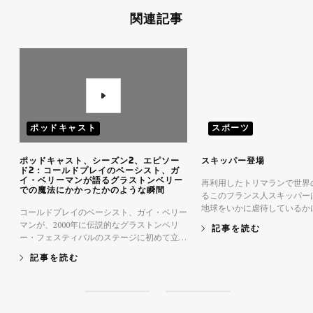
関連記事
ポッドキャスト
スポーツ
ポッドキャスト、シーズン2、エピソー
スキッパー登場
ド2：コールドプレイのベーシスト、ガ
イ・ベリーマンが語るグラストンベリー
再利用したトリマランで世界
での魔法にかかったかのような瞬間
るこのフランス人スキッパー
地球をいかに虐待しているか
コールドプレイのベーシスト、ガイ・ベリー
ちの認識を高めることに心を
マンが、2000年に伝説的なグラストンベリ
記事を読む
ー・フェスティバルのステージに初めて立っ
たときのことを振り返ります。
記事を読む
S
S
l
l