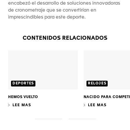
encabezó el desarrollo de soluciones innovadoras
de cronometraje que se convertirían en
imprescindibles para este deporte.
CONTENIDOS RELACIONADOS
DEPORTES
RELOJES
HEMOS VUELTO
NACIDO PARA COMPET
LEE MAS
LEE MAS
S
S
l
l