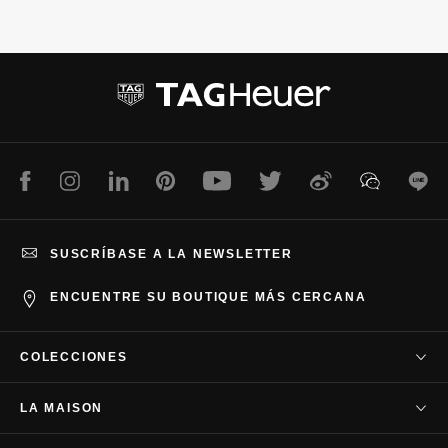
l
l
i
i
d
d
e
e
1
2
Facebook
Instagram
LinkedIn
Pinterest
Youtube
Twitter
Weibo
WeChat
Lin
SUSCRÍBASE A LA NEWSLETTER
ENCUENTRE SU BOUTIQUE MÁS CERCANA
COLECCIONES
TAG Heuer Carrera
LA MAISON
TAG Heuer Autavia
Nuestra empresa