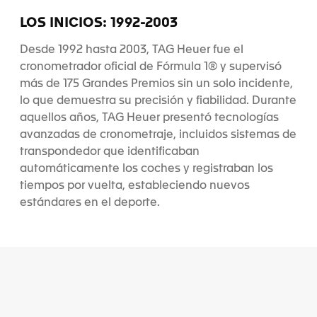
i
i
d
d
LOS INICIOS: 1992-2003
e
e
1
2
Desde 1992 hasta 2003, TAG Heuer fue el
cronometrador oficial de Fórmula 1® y supervisó
más de 175 Grandes Premios sin un solo incidente,
lo que demuestra su precisión y fiabilidad. Durante
aquellos años, TAG Heuer presentó tecnologías
avanzadas de cronometraje, incluidos sistemas de
transpondedor que identificaban
automáticamente los coches y registraban los
tiempos por vuelta, estableciendo nuevos
estándares en el deporte.