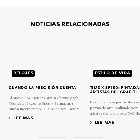
NOTICIAS RELACIONADAS
RELOJES
ESTILO DE VIDA
CUANDO LA PRECISIÓN CUENTA
TIME X SPEED: PINTADA
ARTISTAS DEL GRAFITI
El nuevo TAG Heuer Carrera Chronograph
Descubra un espectacular co
Tourbillon Extreme Sport x Senna, una
piezas de arte realizado por 
nueva incorporación a la colección Carrera,
artistas del grafiti para TAG H
se trata de un conjunto de relojes inspirados
LEE MAS
en las carreras que se remonta a 1963 e
LEE MAS
incorpora materiales ligeros ejecutados a
través de un diseño moderno e impactante.
S
S