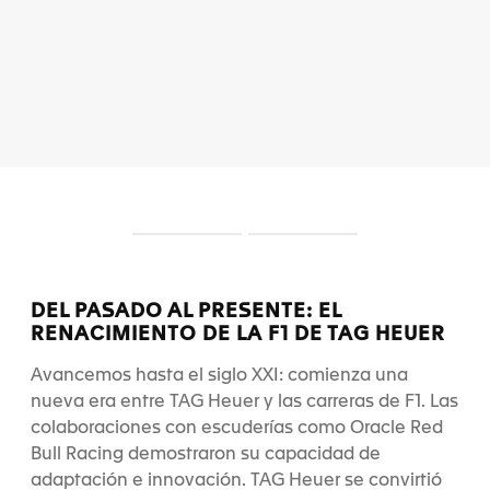
S
S
l
l
i
i
d
d
DEL PASADO AL PRESENTE: EL
e
e
RENACIMIENTO DE LA F1 DE TAG HEUER
1
2
Avancemos hasta el siglo XXI: comienza una
nueva era entre TAG Heuer y las carreras de F1. Las
colaboraciones con escuderías como Oracle Red
Bull Racing demostraron su capacidad de
adaptación e innovación. TAG Heuer se convirtió