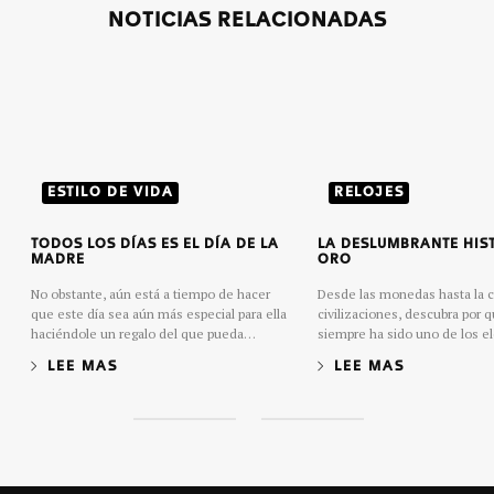
NOTICIAS RELACIONADAS
ESTILO DE VIDA
RELOJES
TODOS LOS DÍAS ES EL DÍA DE LA
LA DESLUMBRANTE HIS
MADRE
ORO
No obstante, aún está a tiempo de hacer
Desde las monedas hasta la cu
que este día sea aún más especial para ella
civilizaciones, descubra por q
haciéndole un regalo del que pueda
siempre ha sido uno de los 
disfrutar cada día del año. Explore nuestras
preciados en la historia de l
LEE MAS
LEE MAS
colecciones y descubra el reloj ideal para las
madres presentes en su vida.
S
S
l
l
i
i
d
d