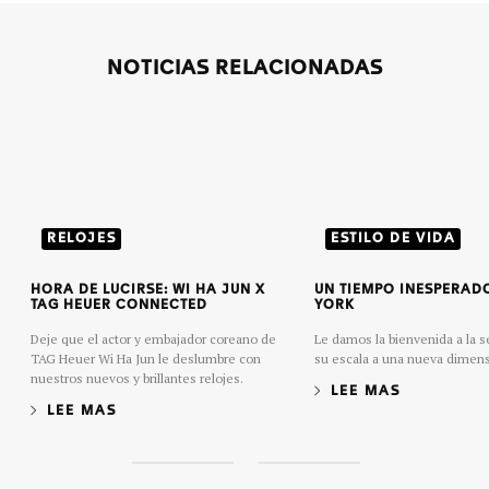
NOTICIAS RELACIONADAS
RELOJES
ESTILO DE VIDA
HORA DE LUCIRSE: WI HA JUN X
UN TIEMPO INESPERAD
TAG HEUER CONNECTED
YORK
Deje que el actor y embajador coreano de
Le damos la bienvenida a la s
TAG Heuer Wi Ha Jun le deslumbre con
su escala a una nueva dimens
nuestros nuevos y brillantes relojes.
LEE MAS
LEE MAS
S
S