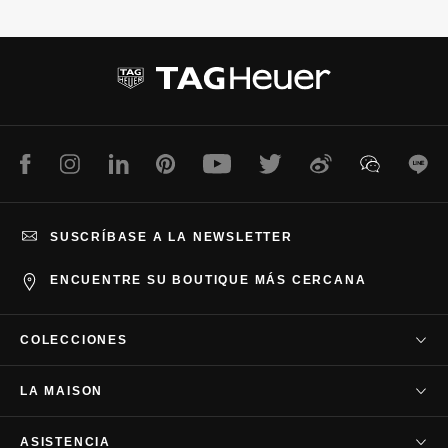
l
l
i
i
d
d
e
e
1
2
Facebook
Instagram
LinkedIn
Pinterest
Youtube
Twitter
Weibo
WeChat
Lin
SUSCRÍBASE A LA NEWSLETTER
ENCUENTRE SU BOUTIQUE MÁS CERCANA
COLECCIONES
TAG Heuer Carrera
LA MAISON
TAG Heuer Autavia
Nuestra empresa
TAG Heuer Aquaracer
ASISTENCIA