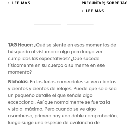
LEE MAS
PREGUNTAR) SOBRE TA
LEE MAS
S
S
l
l
i
i
d
d
TAG Heuer:
¿Qué se siente en esos momentos de
e
e
búsqueda al vislumbrar algo para luego ver
1
2
cumplidas las expectativas? ¿Qué sucede
físicamente en su cuerpo o su mente en ese
momento?
Nicholas:
En las ferias comerciales se ven cientos
y cientos y cientos de relojes. Puede que solo sea
un pequeño detalle el que señale algo
excepcional. Así que normalmente se fuerza la
vista al máximo. Pero cuando se ve algo
asombroso, primero hay una doble comprobación,
luego surge una especie de avalancha de