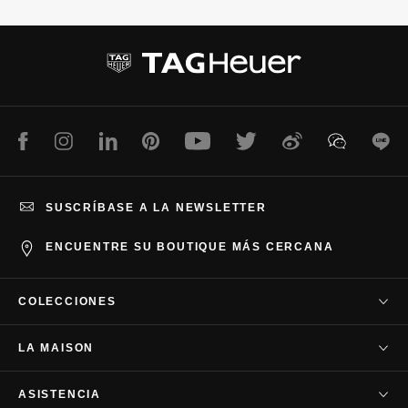
i
i
d
d
e
e
1
2
Facebook
Instagram
LinkedIn
Pinterest
Youtube
Twitter
Weibo
WeChat
Lin
SUSCRÍBASE A LA NEWSLETTER
ENCUENTRE SU BOUTIQUE MÁS CERCANA
COLECCIONES
TAG Heuer Carrera
LA MAISON
TAG Heuer Autavia
Nuestra empresa
TAG Heuer Aquaracer
ASISTENCIA
Nuestra historia