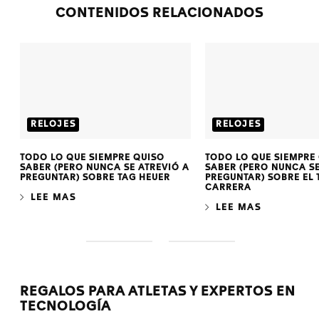
CONTENIDOS RELACIONADOS
RELOJES
RELOJES
TODO LO QUE SIEMPRE QUISO
TODO LO QUE SIEMPRE
SABER (PERO NUNCA SE ATREVIÓ A
SABER (PERO NUNCA SE
PREGUNTAR) SOBRE TAG HEUER
PREGUNTAR) SOBRE EL 
CARRERA
LEE MAS
LEE MAS
S
S
l
l
i
i
d
d
REGALOS PARA ATLETAS Y EXPERTOS EN
e
e
TECNOLOGÍA
1
2