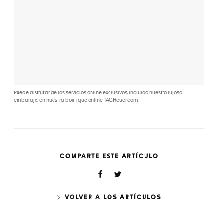
Puede disfrutar de los servicios online exclusivos, incluido nuestro lujoso
embalaje, en nuestra boutique online TAGHeuer.com.
COMPARTE ESTE ARTÍCULO
VOLVER A LOS ARTÍCULOS