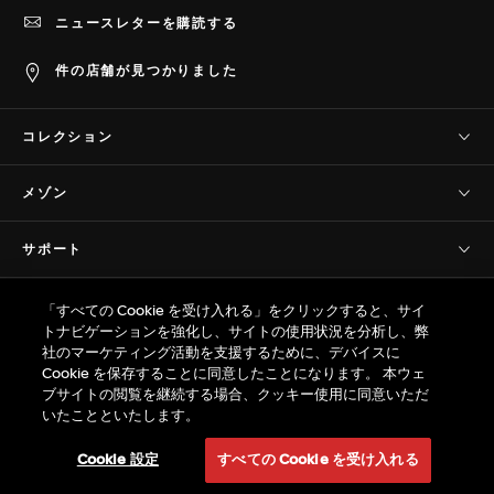
ニュースレターを購読する
件の店舗が見つかりました
コレクション
タグ・ホイヤー コネクテッド
メゾン
タグ・ホイヤー カレラ
当社について
タグ・ホイヤー フォーミュラ1
サポート
歴史
タグ・ホイヤー アクアレーサー
お問い合わせ
サヴォワールフェール
プライバシー＆規約
タグ・ホイヤー モナコ
「すべての Cookie を受け入れる」をクリックすると、サイ
よくあるご質問(FAQ)
プレスコーナー
トナビゲーションを強化し、サイトの使用状況を分析し、弊
タグ・ホイヤー オータヴィア
販売規約
カスタマーケア
社のマーケティング活動を支援するために、デバイスに
プロの計時
© TAG Heuer Brand of LVMH Swiss
タグ・ホイヤー リンク
Cookie を保存することに同意したことになります。 本ウェ
プライバシーポリシー
保証
Manufactures SA - 2026
ブサイトの閲覧を継続する場合、クッキー使用に同意いただ
採用情報
タグ・ホイヤー アイウェア
ウェブサイト利用規約
いたことといたします。
サイズ ガイド
サイトマップ
特定商取引法 / 古物営業法に基づく表示
返品
Cookie 設定
すべての Cookie を受け入れる
タグ・ホイヤーのサービス