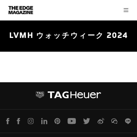
The
Edge
Magazine
LVMH ウォッチウィーク 2024
RECENT ARTICLES
LINE
Facebook
Instagram
LinkedIn
Pinterest
Youtube
Twitter
Weibo
WeChat
Lin