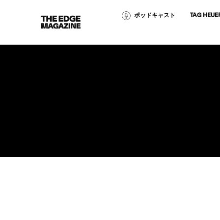
ポッドキャスト
TAG HEUE
The
Edge
Magazine
RECENT ARTICLES