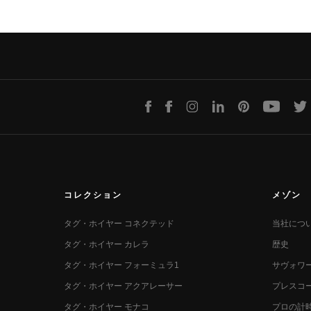
LINE
Facebook
Instagram
LinkedIn
Pinterest
Youtube
T
コレクション
メゾン
タグ・ホイヤー コネクテッド
当社につ
タグ・ホイヤー カレラ
歴史
タグ・ホイヤー フォーミュラ1
サヴォワ
タグ・ホイヤー アクアレーサー
プレスコ
タグ・ホイヤー モナコ
プロの計