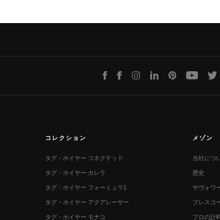
LINE
Facebook
Instagram
LinkedIn
Pinterest
Youtube
T
コレクション
メゾン
タグ・ホイヤー コネクテッド
当社につ
タグ・ホイヤー カレラ
歴史
タグ・ホイヤー フォーミュラ1
サヴォワ
タグ・ホイヤー アクアレーサー
プレスコ
タグ・ホイヤー モナコ
プロの計