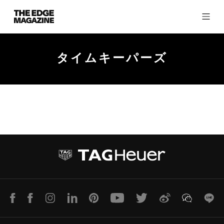
The
Edge
Magazine
タイムキーパーズ
RECENT ARTICLES
LINE
Facebook
Instagram
LinkedIn
Pinterest
Youtube
Twitter
Weibo
WeChat
Lin