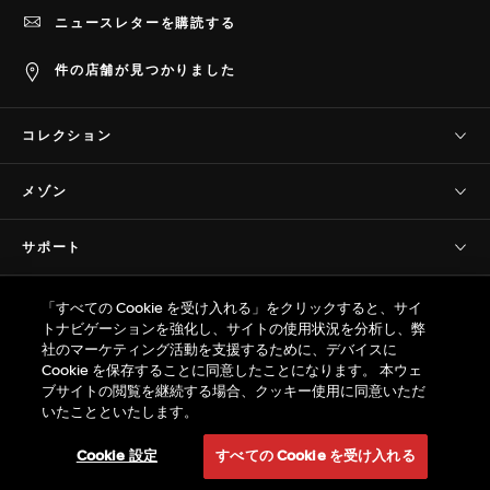
ニュースレターを購読する
件の店舗が見つかりました
コレクション
タグ・ホイヤー コネクテッド
メゾン
タグ・ホイヤー カレラ
当社について
タグ・ホイヤー フォーミュラ1
サポート
歴史
タグ・ホイヤー アクアレーサー
お問い合わせ
サヴォワールフェール
プライバシー＆規約
タグ・ホイヤー モナコ
「すべての Cookie を受け入れる」をクリックすると、サイ
よくあるご質問(FAQ)
プレスコーナー
トナビゲーションを強化し、サイトの使用状況を分析し、弊
タグ・ホイヤー オータヴィア
販売規約
カスタマーケア
社のマーケティング活動を支援するために、デバイスに
プロの計時
© TAG Heuer Brand of LVMH Swiss
タグ・ホイヤー リンク
Cookie を保存することに同意したことになります。 本ウェ
プライバシーポリシー
保証
Manufactures SA - 2026
ブサイトの閲覧を継続する場合、クッキー使用に同意いただ
採用情報
タグ・ホイヤー アイウェア
ウェブサイト利用規約
いたことといたします。
サイズ ガイド
サイトマップ
特定商取引法 / 古物営業法に基づく表示
返品
Cookie 設定
すべての Cookie を受け入れる
タグ・ホイヤーのサービス