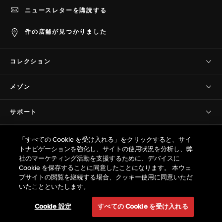
ニュースレターを購読する
件の店舗が見つかりました
コレクション
タグ・ホイヤー コネクテッド
メゾン
タグ・ホイヤー カレラ
当社について
タグ・ホイヤー フォーミュラ1
サポート
歴史
タグ・ホイヤー アクアレーサー
お問い合わせ
サヴォワールフェール
プライバシー＆規約
タグ・ホイヤー モナコ
「すべての Cookie を受け入れる」をクリックすると、サイ
よくあるご質問(FAQ)
プレスコーナー
トナビゲーションを強化し、サイトの使用状況を分析し、弊
タグ・ホイヤー オータヴィア
販売規約
カスタマーケア
社のマーケティング活動を支援するために、デバイスに
プロの計時
© TAG Heuer Brand of LVMH Swiss
タグ・ホイヤー リンク
Cookie を保存することに同意したことになります。 本ウェ
プライバシーポリシー
保証
Manufactures SA - 2026
ブサイトの閲覧を継続する場合、クッキー使用に同意いただ
採用情報
タグ・ホイヤー アイウェア
ウェブサイト利用規約
いたことといたします。
サイズ ガイド
サイトマップ
特定商取引法 / 古物営業法に基づく表示
返品
Cookie 設定
すべての Cookie を受け入れる
タグ・ホイヤーのサービス