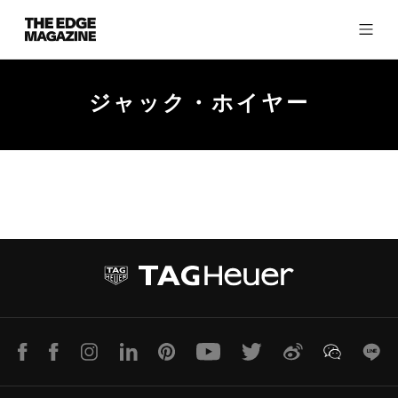
The
Edge
Magazine
ジャック・ホイヤー
RECENT ARTICLES
LINE
Facebook
Instagram
LinkedIn
Pinterest
Youtube
Twitter
Weibo
WeChat
Lin