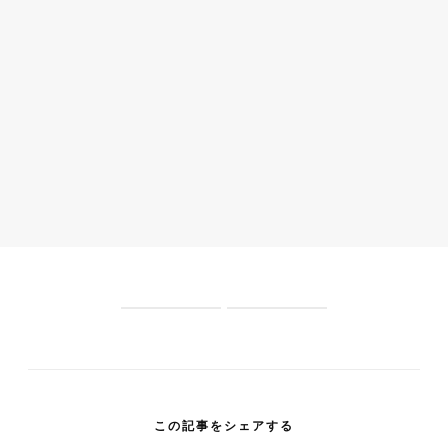
S
S
l
l
i
i
d
d
e
e
1
2
この記事をシェアする