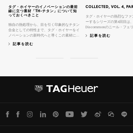
タグ・ホイヤーのイノベーションの最前
COLLECTED, VOL. 4, PA
線に立つ素材「TH-チタン」について知
っておくべきこと
タグ・ホイヤーの熱烈なファ
ーするシリーズの第4回目は
独自の熱処理から、目を引く印象的なチタン
Discommonのニール・フ
合金としての特性まで、タグ・ホイヤーをイ
れたコレクターであるモーガ
ノベーションの新時代へと導くこの素材につ
記事を読む
話を聞きました。 精鋭揃いのインダストリ
いて知っておくべきことをご紹介します。
アルデザイン会社 Discomm
記事を読む
ル・フェリエ氏の身体の中に
が流れています。一方モーガ
は、タグ・ホイヤーの蒐集に
S
S
を燃やす伝説的な“ビッグキッ
l
l
陸をつないで行われたこのイ
i
i
編では、どんな経緯でコレク
d
d
かれるようになったのか、ま
e
e
ン、そして“ダブルリスティン
1
2
て語っていただきました。
LINE
Facebook
Instagram
LinkedIn
Pinterest
Youtube
Twitter
Weibo
WeChat
Lin