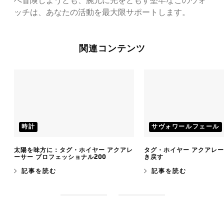
へ冒険しようとも、腕元に光をともす堅牢なこのウォ
ッチは、あなたの活動を最大限サポートします。
関連コンテンツ
時計
サヴォワールフェール
太陽を味方に：タグ・ホイヤー アクアレ
タグ・ホイヤー アクアレ
ーサー プロフェッショナル200
き戻す
記事を読む
記事を読む
S
S
l
l
i
i