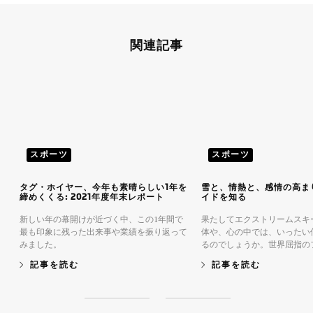
関連記事
スポーツ
スポーツ
タグ・ホイヤー、今年も素晴らしい1年を
雪と、情熱と、感情の高ま
締めくくる: 2021年度年末レポート
イドを知る
新しい年の幕開けが近づく中、この1年間で
果たしてエクストリームスキ
最も印象に残った出来事や業績を振り返って
体や、心の中では、いったい
みました。
るのでしょうか。世界屈指の
ー、ワデック・ゴラクが明か
記事を読む
記事を読む
S
S