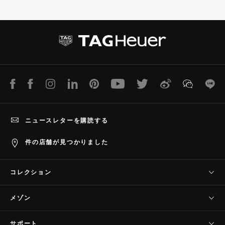
l
l
i
i
d
d
e
e
1
2
LINE
Facebook
Instagram
LinkedIn
Pinterest
Youtube
Twitter
Weibo
WeChat
Lin
ニュースレターを購読する
件の店舗が見つかりました
コレクション
タグ・ホイヤー コネクテッド
メゾン
タグ・ホイヤー カレラ
当社について
タグ・ホイヤー フォーミュラ1
サポート