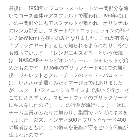
最後に、1938年にフロントストレートの中間部分を除
いてコース全体がアスファルトで覆われ、1961年には
この中間部分にもアスファルトが敷かれ、オリジナル
のレンガ部分は、スタート/フィニッシュラインの36イ
ンチ(約91cm) を残すのみとなりました。これが有名な
「ブリックヤード」として知られるようになり、今で
も残っています。「レンガにキスする」という伝統
は、NASCARチャンピオンのデール・ジャレットが始
めたものです。1996年のブリックヤード400での勝利
後、ジャレットとクルーチーフのトッド・パロット
は、いささか芝居じみたオマージュではありました
が、スタート/フィニッシュラインまで歩いて行き、そ
こでひざまずくと、スピードウェイのブリックヤード
にキスをしたのです。 この行為が流行ります！ 次に
チーム全員がふたりに加わり、集団でレンガにキスを
しました。以来、インディ500とブリックヤード400
の勝者はともに、この儀式を厳格に守るという伝統が
生まれたのです。