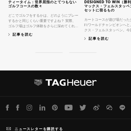
ティータイム：世界屈指のとてつもない
DESIGNED TO WIN（
ゴルフコースの数々
マックス・フェルスタッペ
セットに宿るもの
どこでゴルフをするかは、どのようにプレー
カートコースが遊び場だった
するかと同じくらい重要ですよね？ 実際、
F1ワールドチャンピオンへと
ゴルフ場はゴルフ体験をさらに深めてくれる
クス・フェルスタッペン。今
場です。多くのゴルファーやゴルフ愛好家な
記事を読む
が、王者たらしめる“インナー
ら、青々としたフェアウェイ、手入れの行き
記事を読む
まり、本能、明晰さ、フォー
届いたグリーン、澄み切った青空は見慣れた
(Formula 1®) に参戦する
もの。今回は、皆さんをそんな快適空間から
上げられてきたマインドセッ
連れ出したいと思います。それでは、この地
S
S
本質に迫ります。
球上屈指のとてつもないゴルフコースをいく
l
l
つかご紹介しましょう。
i
i
d
d
e
e
1
2
LINE
Facebook
Instagram
LinkedIn
Pinterest
Youtube
Twitter
Weibo
WeChat
Lin
ニュースレターを購読する