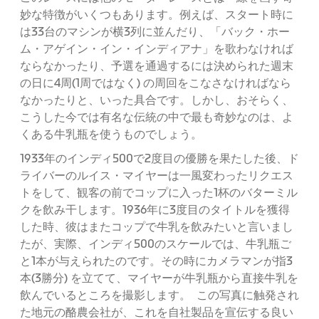
妙な特徴がいくつもあります。例えば、スタート時に
は33台のマシンが横3列に並んだり、「バック・ホー
ム・アゲイン・イン・インディアナ」を歌わなければ
ならなかったり、予選を通過するには決められた週末
の日に4周(1周ではなく) の周回をこなさなければなら
なかったりと、いった具合です。しかし、おそらく、
こうした今では有名な伝統の中で最も奇妙なのは、よ
くある牛乳瓶を使うものでしょう。
1933年のインディ500で2度目の優勝を果たした後、ド
ライバーのルイス・マイヤーは一風変わったリクエス
トをして、観客の前でコップに入った1杯のバターミル
クを飲み干します。1936年に3度目のタイトルを獲得
した時、彼はまたコップで牛乳を飲みたいと言いまし
たが、実際、インディ500のスケールでは、牛乳瓶ご
と1本が与えられたのです。その時にカメラマンが指3
本(3勝分) を立てて、マイヤーが牛乳瓶から直接牛乳を
飲んでいるところを撮影します。 この写真に触発され
た地元の酪農会社が、これを自社製品を宣伝する良い