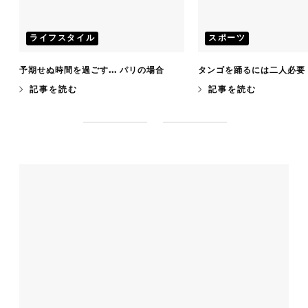
ライフスタイル
スポーツ
予期せぬ時間を過ごす... パリの場合
タンゴを踊るには二人必要
記事を読む
記事を読む
S
S
l
l
i
i
d
d
e
e
1
2