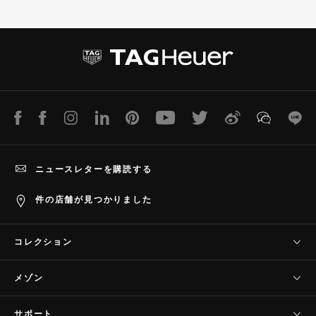
l
l
i
i
d
d
e
e
1
2
LINE
Facebook
Instagram
LinkedIn
Pinterest
Youtube
Twitter
Weibo
WeChat
Lin
ニュースレターを購読する
件の店舗が見つかりました
コレクション
タグ・ホイヤー コネクテッド
メゾン
タグ・ホイヤー カレラ
当社について
タグ・ホイヤー フォーミュラ1
サポート