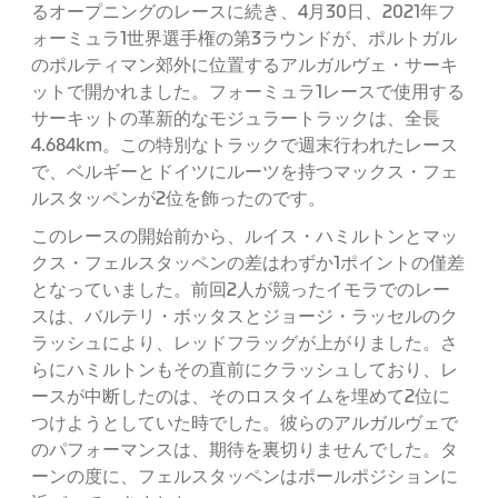
るオープニングのレースに続き、4月30日、2021年フ
ォーミュラ1世界選手権の第3ラウンドが、ポルトガル
のポルティマン郊外に位置するアルガルヴェ・サーキ
ットで開かれました。フォーミュラ1レースで使用する
サーキットの革新的なモジュラートラックは、全長
4.684km。この特別なトラックで週末行われたレース
で、ベルギーとドイツにルーツを持つマックス・フェ
ルスタッペンが2位を飾ったのです。
このレースの開始前から、ルイス・ハミルトンとマッ
クス・フェルスタッペンの差はわずか1ポイントの僅差
となっていました。前回2人が競ったイモラでのレー
スは、バルテリ・ボッタスとジョージ・ラッセルのク
ラッシュにより、レッドフラッグが上がりました。さ
らにハミルトンもその直前にクラッシュしており、レ
ースが中断したのは、そのロスタイムを埋めて2位に
つけようとしていた時でした。彼らのアルガルヴェで
のパフォーマンスは、期待を裏切りませんでした。タ
ーンの度に、フェルスタッペンはポールポジションに