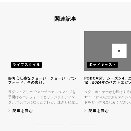
関連記事
ライフスタイル
ポッドキャスト
好奇心旺盛なジョージ：ジョージ・バン
PODCAST、シーズン4、
フォード、その素顔。
12：2024年のベストエピ
ラグジュアリー ウォッチのカスタマイズを
タグ・ホイヤーがお届けする
手掛けるバンフォードとリッジライディン
The Edge のとびきりスペ
グ、バラバラになったテレビ、速さと精度な
ドをどうぞお楽しみください。
どについて語り合いました。
年に登場した素晴らしいゲス
記事を読む
記事を読む
い出に残る瞬間を振り返りま
S
S