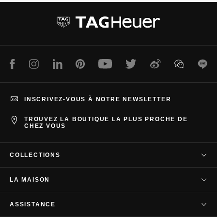
d
d
e
e
1
2
Facebook
Instagram
LinkedIn
Pinterest
Youtube
Twitter
Weibo
WeChat
Lin
INSCRIVEZ-VOUS À NOTRE NEWSLETTER
TROUVEZ LA BOUTIQUE LA PLUS PROCHE DE
CHEZ VOUS
COLLECTIONS
TAG Heuer Carrera
LA MAISON
TAG Heuer Autavia
Notre société
TAG Heuer Aquaracer
ASSISTANCE
Notre histoire
TAG Heuer Formula 1