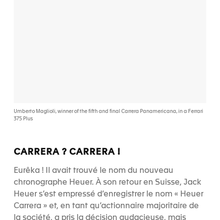
Umberto Maglioli, winner of the fifth and final Carrera Panamericana, in a Ferrari
375 Plus
CARRERA ? CARRERA !
Eurêka ! Il avait trouvé le nom du nouveau
chronographe Heuer. À son retour en Suisse, Jack
Heuer s’est empressé d’enregistrer le nom « Heuer
Carrera » et, en tant qu’actionnaire majoritaire de
la société, a pris la décision audacieuse, mais