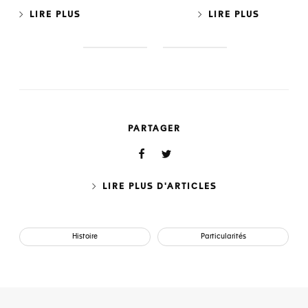
LIRE PLUS
LIRE PLUS
S
S
l
l
i
i
d
d
e
e
1
2
PARTAGER
LIRE PLUS D'ARTICLES
Histoire
Particularités